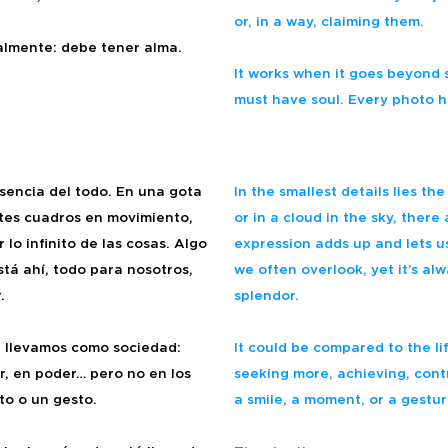
or, in a way, claiming them.
ualmente: debe tener alma.
It works when it goes beyond 
must have soul. Every photo h
sencia del todo. En una gota
In the smallest details lies t
tes cuadros en movimiento,
or in a cloud in the sky, ther
lo infinito de las cosas. Algo
expression adds up and lets us
tá ahí, todo para nosotros,
we often overlook, yet it’s alwa
.
splendor.
e llevamos como sociedad:
It could be compared to the lif
, en poder… pero no en los
seeking more, achieving, contr
o o un gesto.
a smile, a moment, or a gestur