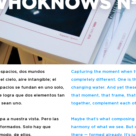
WHOKNOWS Nº
espacios, dos mundos
Capturing the moment when tw
l cielo, aire intangible; el
completely different.
One is th
spacios se fundan en uno solo,
changing water. And yet thes
e logra que dos elementos tan
that moment, that frame, tha
, sean uno.
together, complement each o
a a nuestra vista. Pero las
Maybe that’s what composing 
 formados. Solo hay que
harmony of what we see. But 
 modo, de ellos.
there — formed already. It’s j