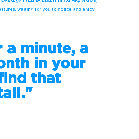
where you feel at ease is full of tiny clouds,
estures, waiting for you to notice and enjoy
 a minute, a
onth in your
 find that
ail."