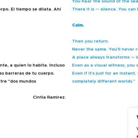
You hear the sound of the sea
po. El tiempo se dilata. Ahí
There it is — silence. You can 
Calm.
Then you return.
Never the same. You’ll never 
A place always transforms — in
te, a quien lo habita. Incluso
Even as a visual witness, you 
as barreras de tu cuerpo.
Even if it’s just for an instan
entre “dos mundos
completely different worlds.”
Cintia Ramirez.