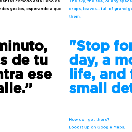
 sientas cómodo está lleno de
The sky, the sea, or any space 
ndes gestos, esperando a que
drops, leaves… full of grand g
them.
minuto,
"Stop for
s de tu
day, a m
ntra ese
life, and
lle.”
small det
How do I get there?
Look it up on Google Maps.