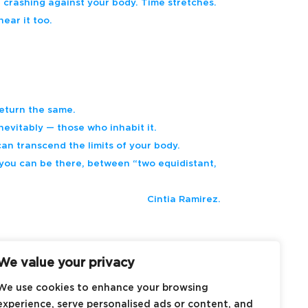
 crashing against your body. Time stretches.
hear it too.
return the same.
evitably — those who inhabit it.
can transcend the limits of your body.
t, you can be there, between “two equidistant,
Cintia Ramirez.
We value your privacy
We use cookies to enhance your browsing
experience, serve personalised ads or content, and